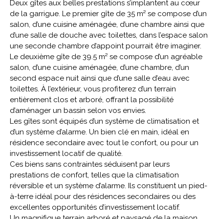
Deux gîtes aux belles prestations s’implantent au cœur
de la garrigue. Le premier gîte de 35 m² se compose d’un
salon, d’une cuisine aménagée, d’une chambre ainsi que
d’une salle de douche avec toilettes, dans l’espace salon
une seconde chambre d’appoint pourrait être imaginer.
Le deuxième gîte de 39.5 m² se compose d’un agréable
salon, d’une cuisine aménagée, d’une chambre, d’un
second espace nuit ainsi que d’une salle d’eau avec
toilettes. À l’extérieur, vous profiterez d’un terrain
entièrement clos et arboré, offrant la possibilité
d’aménager un bassin selon vos envies.
Les gîtes sont équipés d’un système de climatisation et
d’un système d’alarme. Un bien clé en main, idéal en
résidence secondaire avec tout le confort, ou pour un
investissement locatif de qualité.
Ces biens sans contraintes séduisent par leurs
prestations de confort, telles que la climatisation
réversible et un système d’alarme. Ils constituent un pied-
à-terre idéal pour des résidences secondaires ou des
excellentes opportunités d’investissement locatif.
Un magnifique terrain arboré et paysagé de la maison