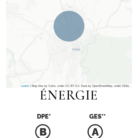
Leaflet
| Map tiles by Carto, under CC BY 3.0. Data by OpenStreetMap, under ODbL.
ÉNERGIE
DPE
*
GES
**
B
A