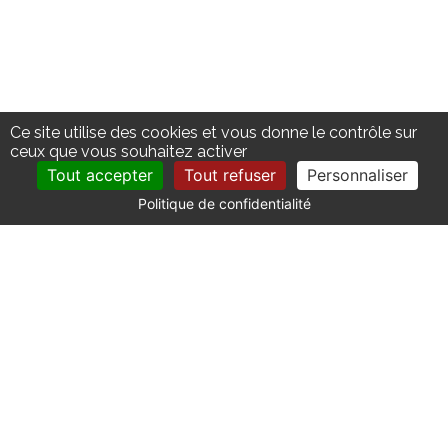
Ce site utilise des cookies et vous donne le contrôle sur
ceux que vous souhaitez activer
Tout accepter
Tout refuser
Personnaliser
Politique de confidentialité
CONTACT
Catherine La Bruyère Immobilier
10 avenue de la Libération
30700 Uzès - France
+33 (0)4 66 03 41 71
contact@labruyere-immobilier.com