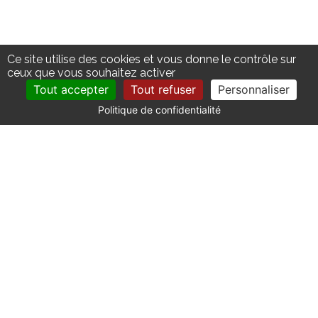
Ce site utilise des cookies et vous donne le contrôle sur
ceux que vous souhaitez activer
Tout accepter
Tout refuser
Personnaliser
Politique de confidentialité
CONTACT
Catherine La Bruyère Immobilier
10 avenue de la Libération
30700 Uzès - France
+33 (0)4 66 03 41 71
contact@labruyere-immobilier.com