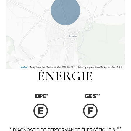
Leaflet
| Map tiles by Carto, under CC BY 3.0. Data by OpenStreetMap, under ODbL.
ÉNERGIE
DPE
*
GES
**
E
F
*
**
DIAGNOSTIC DE PERFORMANCE ÉNERGÉTIQUE &