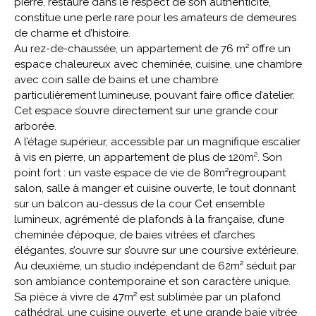
pierre, restauré dans le respect de son authenticité,
constitue une perle rare pour les amateurs de demeures
de charme et d’histoire.
Au rez-de-chaussée, un appartement de 76 m² offre un
espace chaleureux avec cheminée, cuisine, une chambre
avec coin salle de bains et une chambre
particulièrement lumineuse, pouvant faire office d’atelier.
Cet espace s’ouvre directement sur une grande cour
arborée.
A l’étage supérieur, accessible par un magnifique escalier
à vis en pierre, un appartement de plus de 120m². Son
point fort : un vaste espace de vie de 80m²regroupant
salon, salle à manger et cuisine ouverte, le tout donnant
sur un balcon au-dessus de la cour Cet ensemble
lumineux, agrémenté de plafonds à la française, d’une
cheminée d’époque, de baies vitrées et d’arches
élégantes, s’ouvre sur s’ouvre sur une coursive extérieure.
Au deuxième, un studio indépendant de 62m² séduit par
son ambiance contemporaine et son caractère unique.
Sa pièce à vivre de 47m² est sublimée par un plafond
cathédral, une cuisine ouverte, et une grande baie vitrée