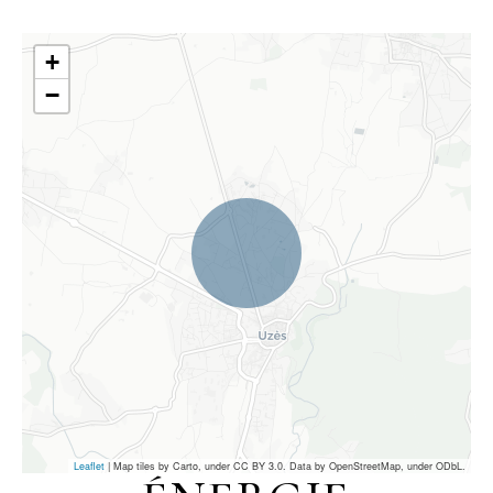
+
−
Leaflet
| Map tiles by Carto, under CC BY 3.0. Data by OpenStreetMap, under ODbL.