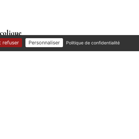
colique
fosse septique
 refuser
Personnaliser
Politique de confidentialité
ssible