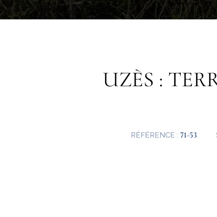
UZÈS : TER
71-53
RÉFÉRENCE :