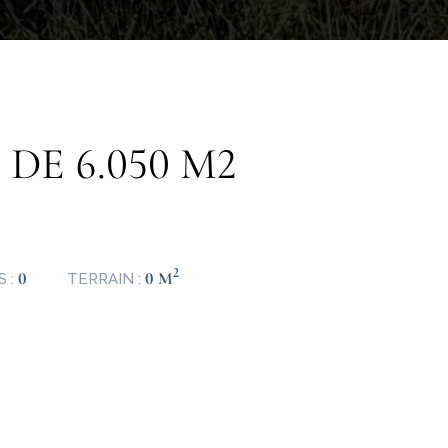
DE 6.050 M2
2
0
0 M
S :
TERRAIN :